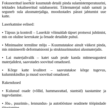
Fokuseeritud laserkiir kuumutab detaili pinda sulamistemperatuurini,
tekitades lokaliseeritud sulabasseini. Täitematerjal sulab samuti ja
seguneb sula alusmaterjaliga, moodustades pärast jahtumist uue
katte.
Laserkatmise eelised:
• Täpsus ja kontroll – Laserkiir võimaldab täpset protsessi juhtimist,
mis on oluline keerukate ja õrnade detailide puhul.
• Minimaalne termiline mõju – Kuumutatakse ainult väikest pinda,
mis minimeerib deformatsiooni ja struktuurimuutusi alusmaterjalis.
• Lai materjalivalik – katet saab peale kanda mitmesugustest
materjalidest, saavutades soovitud omadused.
• Kõrge katte kvaliteet – saavutatakse kõrge tugevus,
kulumiskindlus ja muud soovitud omadused.
Rakendused
• Kulunud osade (võllid, hammasrattad, stantsid) taastamine ja
tugevdamine.
• Jõu-, puurimis-, lennundus- ja autotööstuse seadmete tööpindade
täiustamine.