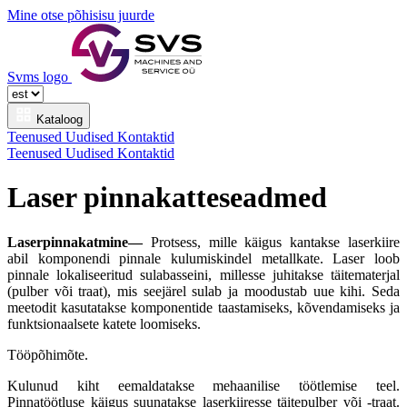
Mine otse põhisisu juurde
Svms logo
Kataloog
Teenused
Uudised
Kontaktid
Teenused
Uudised
Kontaktid
Laser pinnakatteseadmed
Laserpinnakatmine—
Protsess, mille käigus kantakse laserkiire
abil komponendi pinnale kulumiskindel metallkate. Laser loob
pinnale lokaliseeritud sulabasseini, millesse juhitakse täitematerjal
(pulber või traat), mis seejärel sulab ja moodustab uue kihi. Seda
meetodit kasutatakse komponentide taastamiseks, kõvendamiseks ja
funktsionaalsete katete loomiseks.
Tööpõhimõte.
Kulunud kiht eemaldatakse mehaanilise töötlemise teel.
Pinnatöötluse käigus suunatakse laserkiiresse täitepulber või -traat.