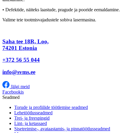
• Defektide, näiteks laastude, pragude ja pooride eemaldamine.
Valime teie tootmisvajadustele sobiva lasermasina.
Saha tee 18R, Loo,
74201 Estonia
+372 56 55 044
info@svms.ee
Jälgi meid
Facebookis
Seadmed
Torude ja profiilide töötlemise seadmed
Lehetöötlusseadmed
Trei- ja freespingid
Lint- ja ketassaed
Sisetreimise-, avataastamis- ja pinnatöötlusseadmed