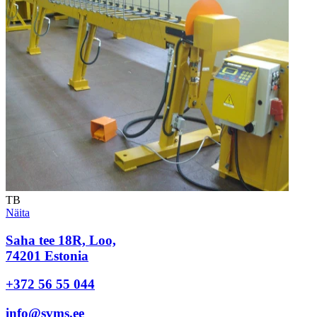
TB
Näita
Saha tee 18R, Loo,
74201 Estonia
+372 56 55 044
info@svms.ee