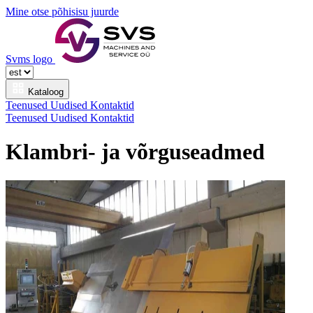
Mine otse põhisisu juurde
Svms logo
Kataloog
Teenused
Uudised
Kontaktid
Teenused
Uudised
Kontaktid
Klambri- ja võrguseadmed